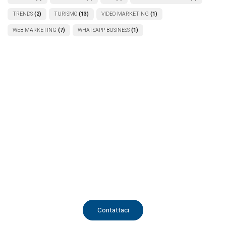
TRENDS
(2)
TURISMO
(13)
VIDEO MARKETING
(1)
WEB MARKETING
(7)
WHATSAPP BUSINESS
(1)
Info e Contatti
Saremo lieti di rispondere a qualsiasi tua esigenza.
Richiedi informazioni
Contattaci