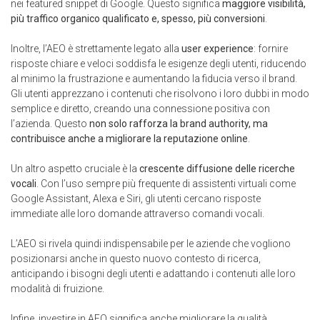
nei featured snippet di Google. Questo significa
maggiore visibilità,
più traffico organico qualificato e, spesso, più conversioni
.
Inoltre, l’AEO è strettamente legato alla
user experience
: fornire
risposte chiare e veloci soddisfa le esigenze degli utenti, riducendo
al minimo la frustrazione e aumentando la fiducia verso il brand.
Gli utenti apprezzano i contenuti che risolvono i loro dubbi in modo
semplice e diretto, creando una connessione positiva con
l’azienda. Questo
non solo rafforza la brand authority, ma
contribuisce anche a migliorare la reputazione online
.
Un altro aspetto cruciale è la
crescente diffusione delle ricerche
vocali
. Con l’uso sempre più frequente di assistenti virtuali come
Google Assistant, Alexa e Siri, gli utenti cercano risposte
immediate alle loro domande attraverso comandi vocali.
L’AEO si rivela quindi indispensabile per le aziende che vogliono
posizionarsi anche in questo nuovo contesto di ricerca,
anticipando i bisogni degli utenti e adattando i contenuti alle loro
modalità di fruizione.
Infine, investire in AEO significa anche migliorare la qualità