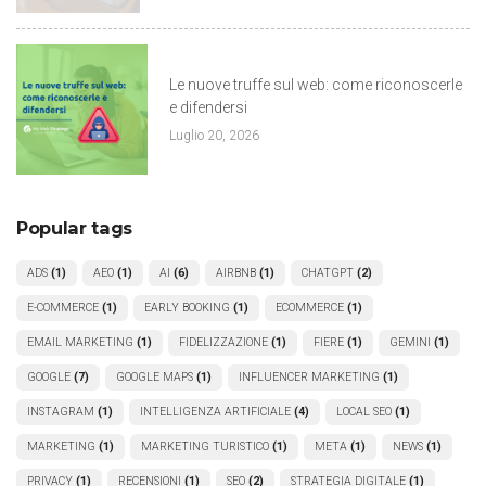
Le nuove truffe sul web: come riconoscerle
e difendersi
Luglio 20, 2026
Popular tags
ADS
(1)
AEO
(1)
AI
(6)
AIRBNB
(1)
CHATGPT
(2)
E-COMMERCE
(1)
EARLY BOOKING
(1)
ECOMMERCE
(1)
EMAIL MARKETING
(1)
FIDELIZZAZIONE
(1)
FIERE
(1)
GEMINI
(1)
GOOGLE
(7)
GOOGLE MAPS
(1)
INFLUENCER MARKETING
(1)
INSTAGRAM
(1)
INTELLIGENZA ARTIFICIALE
(4)
LOCAL SEO
(1)
MARKETING
(1)
MARKETING TURISTICO
(1)
META
(1)
NEWS
(1)
PRIVACY
(1)
RECENSIONI
(1)
SEO
(2)
STRATEGIA DIGITALE
(1)