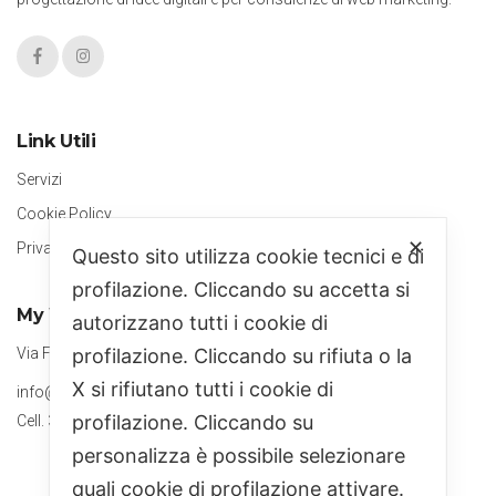
Link Utili
Servizi
Cookie Policy
✕
Privacy Policy
Questo sito utilizza cookie tecnici e di
profilazione. Cliccando su accetta si
My Web Strategy
autorizzano tutti i cookie di
Via Fabbrica, Ceraso (SA)
profilazione. Cliccando su rifiuta o la
X si rifiutano tutti i cookie di
info@mywebstrategy.it
profilazione. Cliccando su
Cell. 351 8782551
personalizza è possibile selezionare
quali cookie di profilazione attivare.