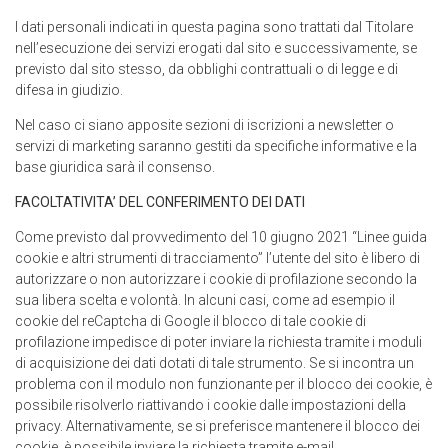
I dati personali indicati in questa pagina sono trattati dal Titolare
nell’esecuzione dei servizi erogati dal sito e successivamente, se
previsto dal sito stesso, da obblighi contrattuali o di legge e di
difesa in giudizio.
Nel caso ci siano apposite sezioni di iscrizioni a newsletter o
servizi di marketing saranno gestiti da specifiche informative e la
base giuridica sarà il consenso.
FACOLTATIVITA’ DEL CONFERIMENTO DEI DATI
Come previsto dal provvedimento del 10 giugno 2021 “Linee guida
cookie e altri strumenti di tracciamento” l’utente del sito è libero di
autorizzare o non autorizzare i cookie di profilazione secondo la
sua libera scelta e volontà. In alcuni casi, come ad esempio il
cookie del reCaptcha di Google il blocco di tale cookie di
profilazione impedisce di poter inviare la richiesta tramite i moduli
di acquisizione dei dati dotati di tale strumento. Se si incontra un
problema con il modulo non funzionante per il blocco dei cookie, è
possibile risolverlo riattivando i cookie dalle impostazioni della
privacy. Alternativamente, se si preferisce mantenere il blocco dei
cookie, è possibile inviare la richiesta tramite e-mail.