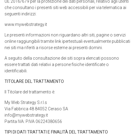
UE 2016/679 per la protezione dei dati personali, relativo agli utenti
che consultano i presenti siti web accessibili per via telematica ai
seguenti indirizzi:
www.mywebstrategy.it
Le presenti informazioni non riguardano altri siti, pagine o servizi
online raggiungibili tramite link ipertestuali eventualmente pubblicati
nei siti ma riferiti a risorse esterne ai presenti domini.
A seguito della consultazione dei siti sopra elencati possono
essere trattati dati relativi a persone fisiche identificate o
identificabili.
TITOLARE DEL TRATTAMENTO
Il Titolare del trattamento è:
My Web Strategy S.r.l.s
Via Fabbrica 48 84052 Ceraso SA
info@mywebstrategy.it
Partita IVA: P.IVA 06224380656
TIPI DI DATI TRATTATI E FINALITÀ DEL TRATTAMENTO