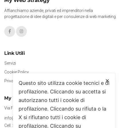
My Web Strategy
Affianchiamo aziende, privati ed imprenditori nella
progettazione di idee digitali e per consulenze di web marketing.
Link Utili
Servizi
Cookie Policy
✕
Privacy Policy
Questo sito utilizza cookie tecnici e di
profilazione. Cliccando su accetta si
My Web Strategy
autorizzano tutti i cookie di
Via Fabbrica, Ceraso (SA)
profilazione. Cliccando su rifiuta o la
X si rifiutano tutti i cookie di
info@mywebstrategy.it
profilazione. Cliccando su
Cell. 351 8782551