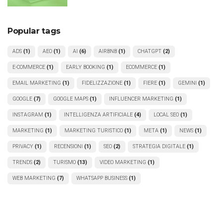
Popular tags
ADS
(1)
AEO
(1)
AI
(6)
AIRBNB
(1)
CHATGPT
(2)
E-COMMERCE
(1)
EARLY BOOKING
(1)
ECOMMERCE
(1)
EMAIL MARKETING
(1)
FIDELIZZAZIONE
(1)
FIERE
(1)
GEMINI
(1)
GOOGLE
(7)
GOOGLE MAPS
(1)
INFLUENCER MARKETING
(1)
INSTAGRAM
(1)
INTELLIGENZA ARTIFICIALE
(4)
LOCAL SEO
(1)
MARKETING
(1)
MARKETING TURISTICO
(1)
META
(1)
NEWS
(1)
PRIVACY
(1)
RECENSIONI
(1)
SEO
(2)
STRATEGIA DIGITALE
(1)
TRENDS
(2)
TURISMO
(13)
VIDEO MARKETING
(1)
WEB MARKETING
(7)
WHATSAPP BUSINESS
(1)