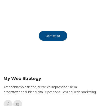
Info e Contatti
Saremo lieti di rispondere a qualsiasi tua esigenza.
Richiedi informazioni
Contattaci
My Web Strategy
Affianchiamo aziende, privati ed imprenditori nella
progettazione di idee digitali e per consulenze di web marketing.