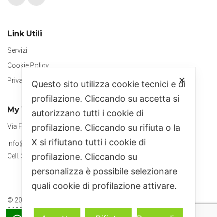
Link Utili
Servizi
Cookie Policy
✕
Privacy Policy
Questo sito utilizza cookie tecnici e di
profilazione. Cliccando su accetta si
My Web Strategy
autorizzano tutti i cookie di
Via Fabbrica, Ceraso (SA)
profilazione. Cliccando su rifiuta o la
X si rifiutano tutti i cookie di
info@mywebstrategy.it
profilazione. Cliccando su
Cell. 351 8782551
personalizza è possibile selezionare
quali cookie di profilazione attivare.
© 2019
My Web Strategy S.r.l.s
All Rights Reserved P.IVA
06224380656 REA SA506773 Cap. soc. 1000€